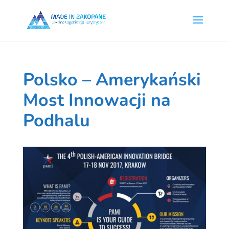
Polsko – Amerykański
Most Innowacji na
Podhalu